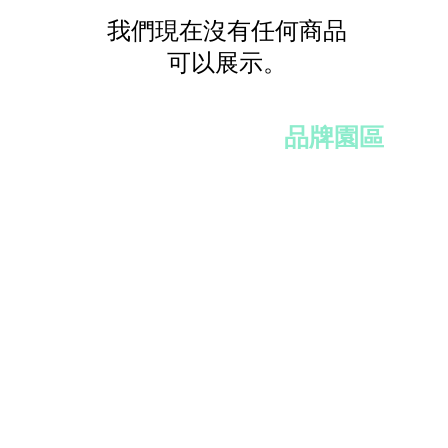
我們現在沒有任何商品
可以展示。
​品牌園區
SLUMBERLAND 斯林百蘭
IT 荷蘭英黛爾
AUSTIN 奧斯汀
​KIDULT 繪見幾米
​RELUME 律倫館
Back to Top