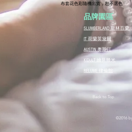
​布套花色彩隨機出貨，恕不選色
​品牌園區
SLUMBERLAND 斯林百蘭
IT 荷蘭英黛爾
AUSTIN 奧斯汀
​KIDULT 繪見幾米
​RELUME 律倫館
Back to Top
©2016 by