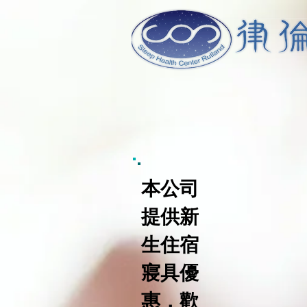
​​本公司
提供新
生住宿
寢具優
惠，歡