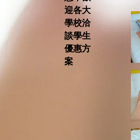
迎各大
學校洽
談學生
優惠方
案