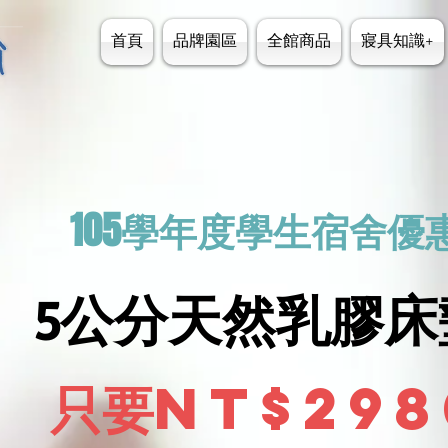
首頁
品牌園區
全館商品
寢具知識+
105學年度學生宿舍優
5公分天然乳膠
只要NT$298