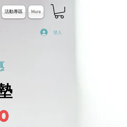
活動專區
More
登入
惠
床墊
0