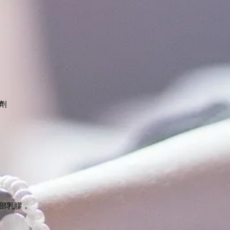
劑
內部乳膠，