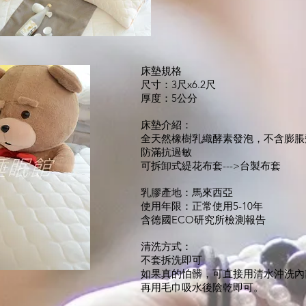
床墊規格
尺寸：3尺x6.2尺
厚度：5公分
床墊介紹：
全天然橡樹乳織酵素發泡，不含膨脹
防滿抗過敏
可拆卸式緹花布套--->台製布套
乳膠產地：馬來西亞
使用年限：正常使用5-10年
​含德國ECO研究所檢測報告
清洗方式：
不套拆洗即可
​如果真的怕髒，可直接用清水沖洗
再用毛巾吸水後陰乾即可。