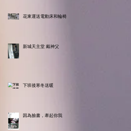
花東運送電動床和輪椅
新城天主堂 戴神父
下班後寒冬送暖
因為臉書，牽起你我