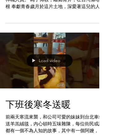
在台灣這塊土地上，有一群飄洋過海來到台灣的
神職人員。 為了傳教，離鄉背井，在台灣落地生
根 奉獻青春歲月於這片土地，深愛著這兒的人、
事、物。 用自身生命照亮了社會的角落 花蓮縣
新城鄉天主堂的戴宏基神父便是其中一位， 戴神
父服務於花蓮新城鄉，不遺餘力，深耕當地...
Load video
下班後寒冬送暖
前兩天寒流來襲，和公司可愛的妹妹到台北車站
送羊羔絨毯，內心頓時五味雜陳，每位街民或許