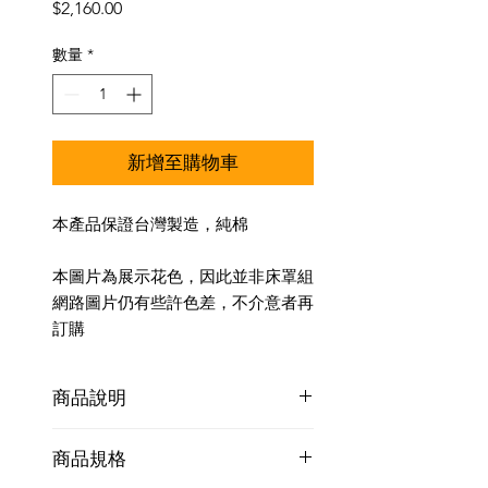
價
$2,160.00
格
數量
*
新增至購物車
本產品保證台灣製造，純棉
本圖片為展示花色，因此並非床罩組
網路圖片仍有些許色差，不介意者再
訂購
商品說明
兩件美式枕頭套(薄)+一件床包+一件鋪
商品規格
棉冬夏兩用被