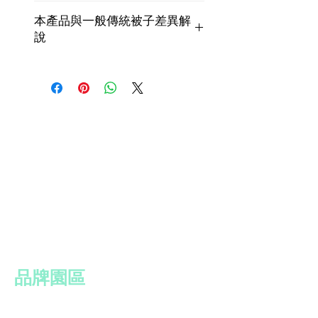
尺寸：5*6.2尺
本產品與一般傳統被子差異解
內容：床包*1+冬夏兩用被*1+枕套*2
說
另有多樣尺寸，皆可訂作，不收工錢，
想知道本產品與一般被子的差異在哪
酌收材料費用，皆為台製。
嗎？
趕快來點選網址，了解細節，當個聰明
的消費者
http://www.relume.com.tw/blank-22
​品牌園區
SLUMBERLAND 斯林百蘭