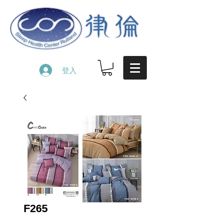
登入
F265