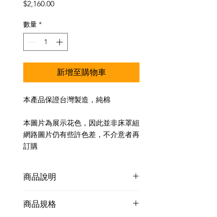
價
$2,160.00
格
數量
*
新增至購物車
本產品保證台灣製造，純棉
本圖片為展示花色，因此並非床罩組
網路圖片仍有些許色差，不介意者再
訂購
商品說明
兩件美式枕頭套(薄)+一件床包+一件鋪
商品規格
棉冬夏兩用被