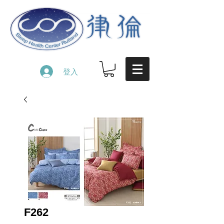
登入
F262