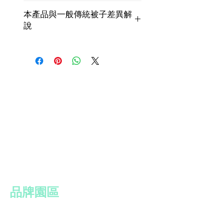
尺寸：5*6.2尺
本產品與一般傳統被子差異解
內容：床包*1+冬夏兩用被*1+枕套*2
說
另有多樣尺寸，皆可訂作，不收工錢，
想知道本產品與一般被子的差異在哪
酌收材料費用，皆為台製。
嗎？
趕快來點選網址，了解細節，當個聰明
的消費者
http://www.relume.com.tw/blank-22
​品牌園區
SLUMBERLAND 斯林百蘭