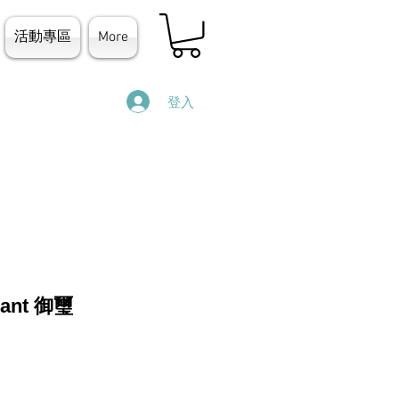
活動專區
More
登入
ant 御璽